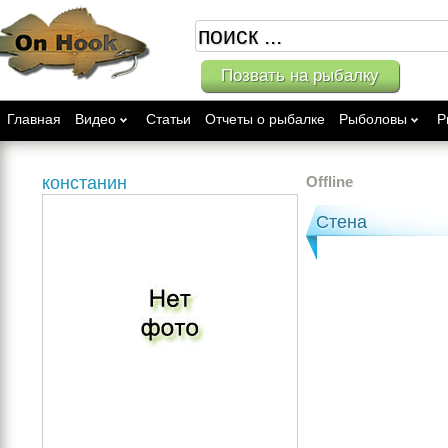
Позвать на рыбалку
Главная
Видео
Статьи
Отчеты о рыбалке
Рыболовы
Р
констанин
Offline
Стена