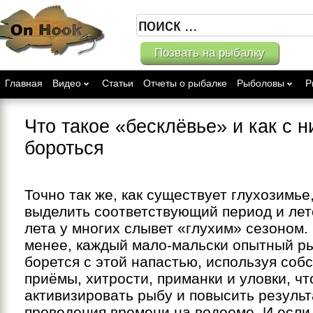
Позвать на рыбалку
Главная
Видео
Статьи
Отчеты о рыбалке
Рыболовы
Р
Что такое «бесклёвье» и как с 
бороться
Точно так же, как существует глухозимье
выделить соответствующий период и лет
лета у многих слывет «глухим» сезоном. 
менее, каждый мало-мальски опытный ры
борется с этой напастью, используя соб
приёмы, хитрости, приманки и уловки, ч
активизировать рыбу и повысить резуль
проведения времени на водоеме. И если