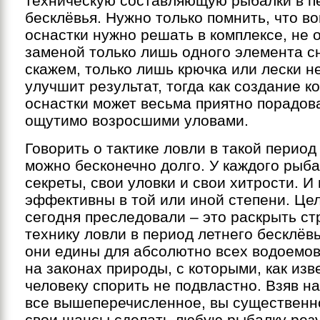
техническую составляющую рыбалки в п
бесклёвья. Нужно только помнить, что в
оснастки нужно решать в комплексе, не 
заменой только лишь одного элемента с
скажем, только лишь крючка или лески 
улучшит результат, тогда как создание к
оснастки может весьма приятно порадов
ощутимо возросшими уловами.
Говорить о тактике ловли в такой перио
можно бесконечно долго. У каждого рыба
секреты, свои уловки и свои хитрости. И
эффективны в той или иной степени. Це
сегодня преследовали – это раскрыть ст
технику ловли в период летнего бесклёвь
они едины для абсолютно всех водоемов
на законах природы, с которыми, как изв
человеку спорить не подвластно. Взяв н
все вышеперечисленное, вы существенн
свои шансы сделать любую рыбалку резу