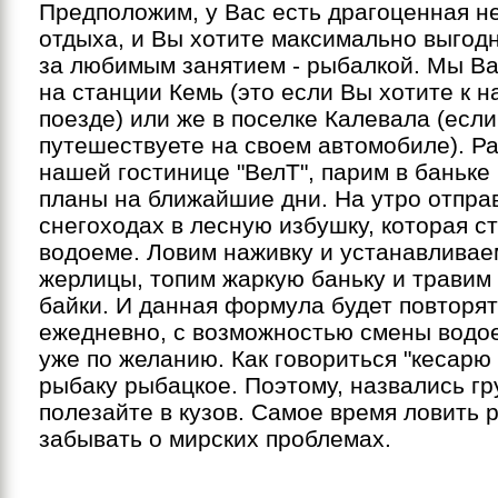
Предположим, у Вас есть драгоценная н
отдыха, и Вы хотите максимально выгод
за любимым занятием - рыбалкой. Мы Ва
на станции Кемь (это если Вы хотите к н
поезде) или же в поселке Калевала (есл
путешествуете на своем автомобиле). Р
нашей гостинице "ВелТ", парим в баньке
планы на ближайшие дни. На утро отпра
снегоходах в лесную избушку, которая с
водоеме. Ловим наживку и устанавливае
жерлицы, топим жаркую баньку и травим
байки. И данная формула будет повторя
ежедневно, с возможностью смены водое
уже по желанию. Как говориться "кесарю 
рыбаку рыбацкое. Поэтому, назвались гр
полезайте в кузов. Самое время ловить 
забывать о мирских проблемах.