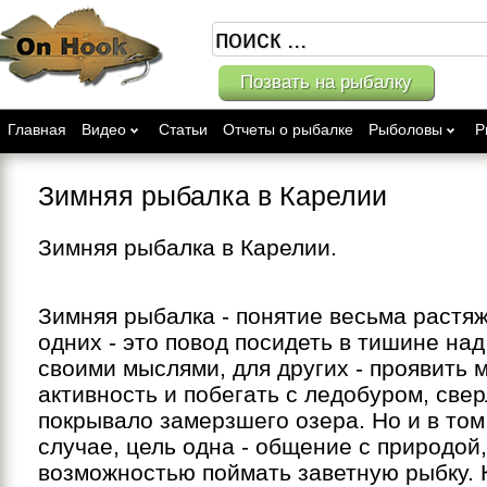
Позвать на рыбалку
Главная
Видео
Статьи
Отчеты о рыбалке
Рыболовы
Р
Зимняя рыбалка в Карелии
Зимняя рыбалка в Карелии.
Зимняя рыбалка - понятие весьма растя
одних - это повод посидеть в тишине над
своими мыслями, для других - проявить
активность и побегать с ледобуром, све
покрывало замерзшего озера. Но и в том
случае, цель одна - общение с природой,
возможностью поймать заветную рыбку. 