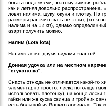
богата водоемами, поэтому зимняя рыбал
как и летняя довольно распространена. 
ловят налима, щуку, окуня и плотву. На 
размеры рассчитывать не стоит, (хотя в
налима и на 12 кг!), однако определенн
азарт получить можно.
Налим (Lota lota)
Налима ловят двумя видами снастей.
Донная удочка или на местном наречи
"стукаталка".
Снасть отнюдь не отличается какой-то х
элементарно просто: леска потолще (мо
использовать плетенку), на конце лески г
гайки или же куска свинца и тройник сам
есть большой из Вашего арсенала. Так к