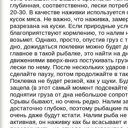
глубинная, соответственно, лески потре
20-30. В качестве наживки используется 
кусок мяса. Не важно, что наживка, зам
разрезана на куски. Если природные усл
благоприятствуют кормлению, то налим
возьмет. Однако, просто, опустив груз с
дно, дожидаться поклевки можно будет д
главное в такой рыбалке, это найти на д
движениями вверх-вниз постукивать груз
лески по нему. После нескольких ударов
сделайте паузу, потом продолжайте в так
Поклевка не будет резкой, как у щуки. Б
зацепа (в этот самый момент подсекайте
поднятии груза от дна небольшое сопро
Срывы бывают, но очень редко. Налим з
достаточно глубоко, поэтому рыбацкие 
очень даже будут кстати. Налим рыба не
активная, он наживку как бы всасывает и