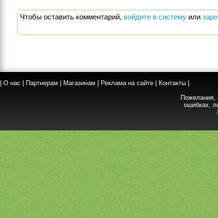
Чтобы оставить комментарий,
войдите в систему
или
заре
|
О нас
|
Партнерам
|
Магазинам
|
Реклама на сайте
|
Контакты
|
Пожелания, 
ошибках, л