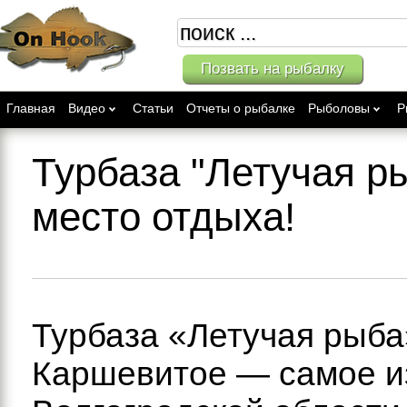
Позвать на рыбалку
Главная
Видео
Статьи
Отчеты о рыбалке
Рыболовы
Р
Турбаза "Летучая р
место отдыха!
Турбаза «Летучая рыба»
Каршевитое — самое и