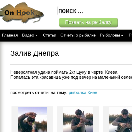
Позвать на рыбалку
Главная
Видео
Статьи
Отчеты о рыбалке
Рыболовы
Р
Залив Днепра
Невероятная удача поймать 2кг щуку в черте  Киева

Попалась эта красавица уже под вечер на маленький селе
посмотреть отчеты на тему:
рыбалка Киев