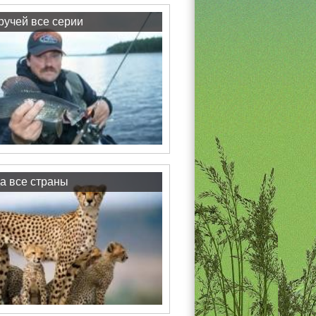
учей все серии
а все страны