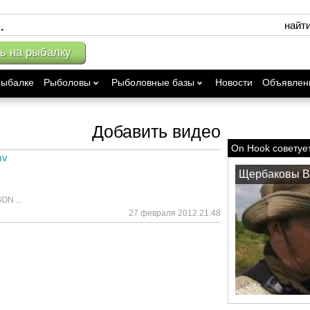
найт
ь на рыбалку
рыбалке
Рыболовы
Рыболовные базы
Новости
Объявлен
Добавить видео
On Hook советуе
mv
Щербаковы В
ON ...
27 февраля 2012 21:48