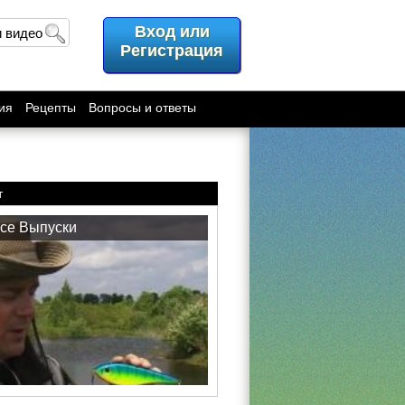
Вход или
и видео
Регистрация
ия
Рецепты
Вопросы и ответы
т
се Выпуски