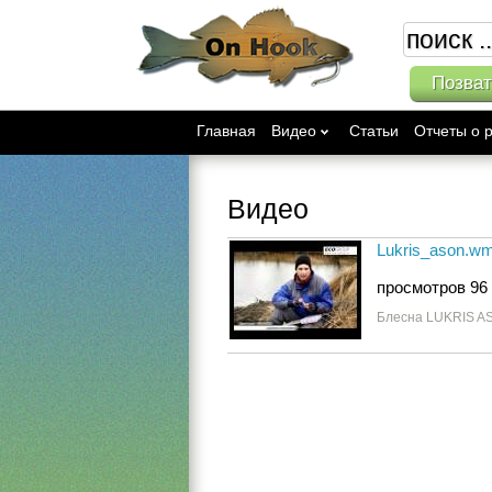
Позват
Главная
Видео
Статьи
Отчеты о 
Видео
Lukris_ason.w
просмотров 96
Блесна LUKRIS AS