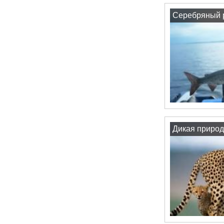
Серебряный р
Дикая природ