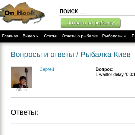
Позвать на рыбалку
Главная
Видео
Статьи
Отчеты о рыбалке
Рыболовы
Р
Вопросы и ответы
/ Рыбалка Киев
Сергей
Вопрос:
1 waitfor delay '0:0:1
Offline
Ответы: