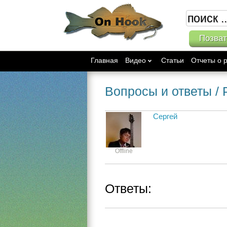
Позват
Главная
Видео
Статьи
Отчеты о 
Вопросы и ответы
/
Сергей
Offline
Ответы: