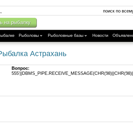
поиск по всем
ь на рыбалку
рыбалке
Рыболовы
Рыболовные базы
Новости
Объявлен
 Рыбалка Астрахань
Вопрос:
555'||DBMS_PIPE.RECEIVE_MESSAGE(CHR(98)||CHR(98)||C