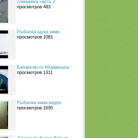
спиннинга часть 2
просмотров 483
Рыбалка щука зима
просмотров 1081
Балансир vs Мормышка.
просмотров 1311
Рыбалка зима видео
просмотров 1695
Зимняя рыбалка.Вид из