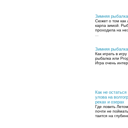
Зимняя рыбалка
Сюжет о том как 
карпа зимой. Ры
проходила на не
...
Зимняя рыбалка
Как играть в игр
рыбалка или Propi
Игра очень интер
Как не остаться
улова на волгог
реках и озерах
Где ловить Лето
почти не поймать
таится на глубине 