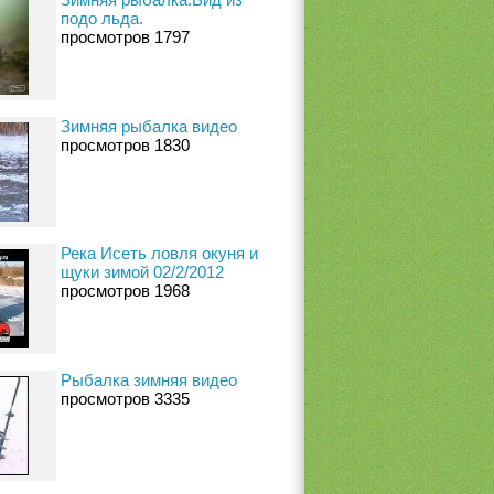
подо льда.
просмотров 1797
Зимняя рыбалка видео
просмотров 1830
Река Исеть ловля окуня и
щуки зимой 02/2/2012
просмотров 1968
Рыбалка зимняя видео
просмотров 3335