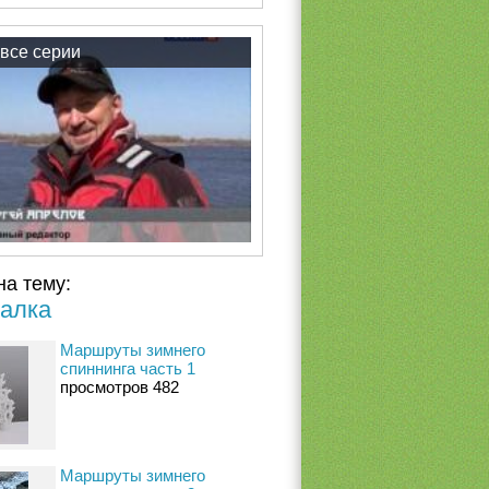
все серии
на тему:
алка
Маршруты зимнего
спиннинга часть 1
просмотров 482
Маршруты зимнего