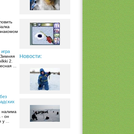
ловить
балка
знакомом
 игра
Новости:
у Зимняя
lkki 2.
есная ...
 без
радских
м налима
 - он
у ...