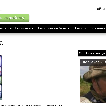
найти
ь на рыбалку
рыбалке
Рыболовы
Рыболовные базы
Новости
Объявлен
а
On Hook советуе
Щербаковы В
или Propilkki 2. Игра очень интересная