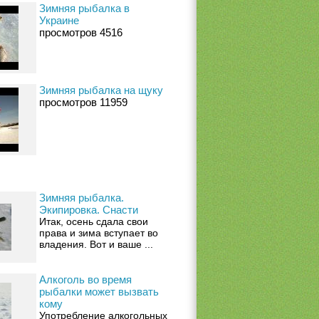
Зимняя рыбалка в
Украине
просмотров 4516
Зимняя рыбалка на щуку
просмотров 11959
Зимняя рыбалка.
Экипировка. Снасти
Итак, осень сдала свои
права и зима вступает во
владения. Вот и ваше ...
Алкоголь во время
рыбалки может вызвать
кому
Употребление алкогольных