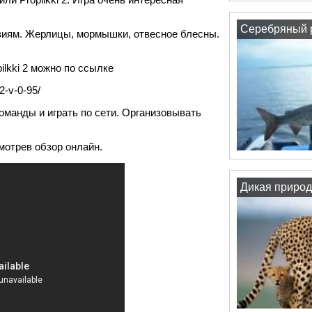
Серебряный р
виям. Жерлицы, мормышки, отвесное блесны.
ilkki 2 можно по ссылке
i-2-v-0-95/
оманды и играть по сети. Организовывать
мотрев обзор онлайн.
Дикая природ