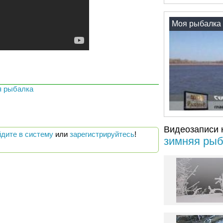
Моя рыбалка 
я рыбалка
Видеозаписи 
йдите в систему
или
зарегистрируйтесь
!
зимняя рыб