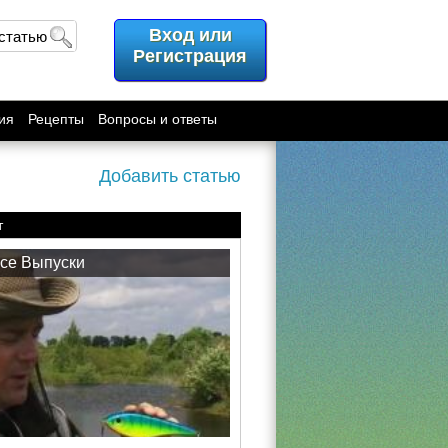
Вход или
 статью
Регистрация
ия
Рецепты
Вопросы и ответы
Добавить статью
т
се Выпуски