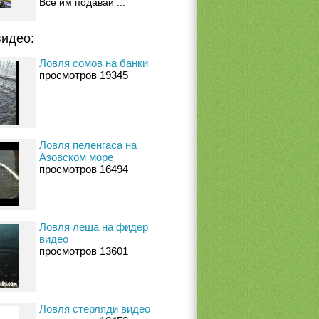
Все им подавай ...
идео:
Ловля сомов на банки
просмотров 19345
Ловля пеленгаса на
Азовском море
просмотров 16494
Ловля леща на фидер
видео
просмотров 13601
Ловля стерляди видео