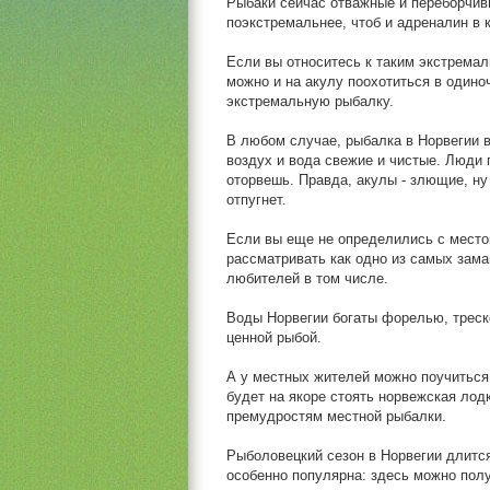
Рыбаки сейчас отважные и переборчив
поэкстремальнее, чтоб и адреналин в 
Если вы относитесь к таким экстрема
можно и на акулу поохотиться в одино
экстремальную рыбалку.
В любом случае, рыбалка в Норвегии в
воздух и вода свежие и чистые. Люди п
оторвешь. Правда, акулы - злющие, ну 
отпугнет.
Если вы еще не определились с место
рассматривать как одно из самых зам
любителей в том числе.
Воды Норвегии богаты форелью, треск
ценной рыбой.
А у местных жителей можно поучиться 
будет на якоре стоять норвежская лод
премудростям местной рыбалки.
Рыболовецкий сезон в Норвегии длится
особенно популярна: здесь можно пол