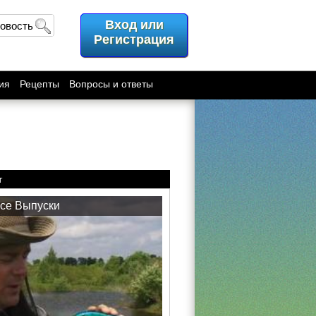
Вход или
новость
Регистрация
ия
Рецепты
Вопросы и ответы
т
се Выпуски