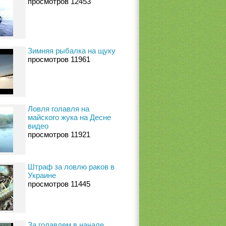
просмотров 12453
Зимняя рыбалка на щуку
просмотров 11961
Ловля голавля на
майского жука на Десне
видео
просмотров 11921
Штраф за ловлю раков в
Украине
просмотров 11445
За голавлем в начале