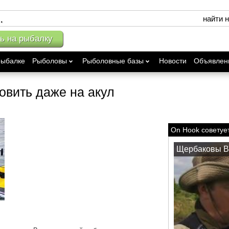
найти 
ь на рыбалку
рыбалке
Рыболовы
Рыболовные базы
Новости
Объявлен
овить даже на акул
On Hook советуе
Щербаковы В