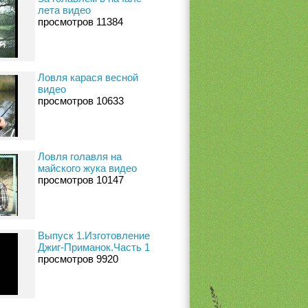
лета видео
просмотров 11384
Ловля карася весной
видео
просмотров 10633
Ловля голавля на
майского жука видео
просмотров 10147
Выпуск 1.Изготовление
Джиг-Приманок.Часть 1
просмотров 9920