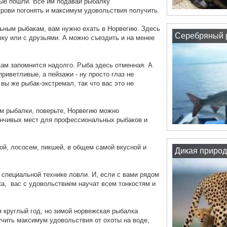
ые пошли. Все им подавай рыбалку
крови погонять и максимум удовольствия получить.
льным рыбакам, вам нужно ехать в Норвегию. Здесь
Серебряный р
чку или с друзьями. А можно съездить и на менее
ам запомнится надолго. Рыба здесь отменная. А
риветливые, а пейзажи - ну просто глаз не
вы же рыбак-экстремал, так что вас это не
м рыбалки, поверьте, Норвегию можно
анчивых мест для профессиональных рыбаков и
ой, лососем, пикшей, в общем самой вкусной и
Дикая природ
специальной технике ловли. И, если с вами рядом
ка, вас с удовольствием научат всем тонкостям и
 круглый год, но зимой норвежская рыбалка
учить максимум удовольствия от охоты на воде,