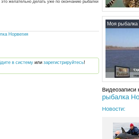
у это желательно делать уже по окончанию рыбалки
Моя рыбалка 
лка Норвегия
йдите в систему
или
зарегистрируйтесь
!
Видеозаписи 
рыбалка Но
Новости: