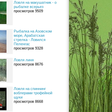
Ловля на макушатник - о
рыбалке всерьез
просмотров 9509
Рыбалка на Азовском
море, Арабатская
стрелка - Ловился
Пеленгас
просмотров 9328
Ловля линя
просмотров 8676
Ловля на спиннинг
воблерами трофейной
щуки
просмотров 8668