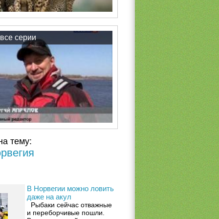
все серии
на тему:
рвегия
В Норвегии можно ловить
даже на акул
Рыбаки сейчас отважные
и переборчивые пошли.