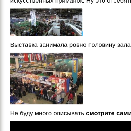
искусственных приманок. Ну это отсебят
Выставка занимала ровно половину зала
Не буду много описывать
смотрите сам