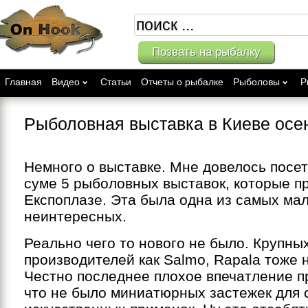
Позвать на рыбалку
Главная
Видео
Статьи
Отчеты о рыбалке
Рыболовы
Р
Рыболовная выставка в Киеве осен
Немного о выставке. Мне довелось посе
суме 5 рыболовных выставок, которые п
Експоплазе. Эта была одна из самых ма
неинтересных.
Реально чего то нового не было. Крупны
производителей как Salmo, Rapala тоже 
Честно последнее плохое впечатление п
что не было миниатюрных застежек для