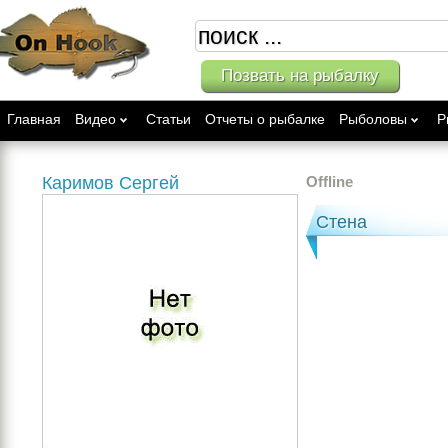
Позвать на рыбалку
Главная
Видео
Статьи
Отчеты о рыбалке
Рыболовы
Р
Каримов Сергей
Offline
Стена