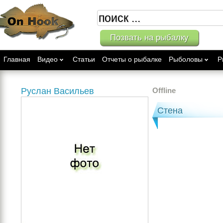
Позвать на рыбалку
Главная
Видео
Статьи
Отчеты о рыбалке
Рыболовы
Р
Руслан Васильев
Offline
Стена