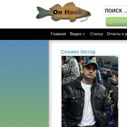
Позват
Главная
Видео
Статьи
Отчеты о 
Олежек Мотор