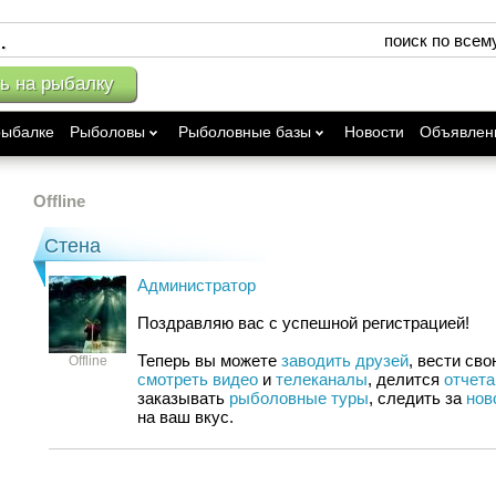
поиск по всем
ь на рыбалку
рыбалке
Рыболовы
Рыболовные базы
Новости
Объявлен
Offline
Стена
Администратор
Поздравляю вас с успешной регистрацией!
Теперь вы можете 
заводить друзей
Offline
смотреть видео
 и 
телеканалы
, делится 
отчета
заказывать 
рыболовные туры
, следить за 
нов
на ваш вкус.