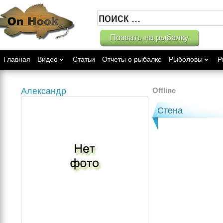
Позвать на рыбалку
Главная
Видео
Статьи
Отчеты о рыбалке
Рыболовы
Р
Александр
Offline
Стена