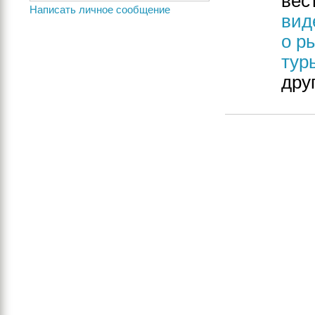
вес
Написать личное сообщение
вид
о р
тур
дру