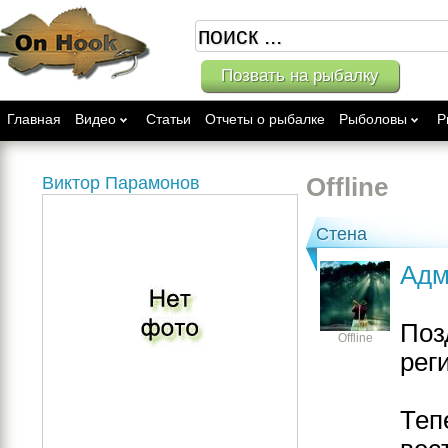
Позвать на рыбалку
Главная
Видео
Статьи
Отчеты о рыбалке
Рыболовы
Р
Виктор Парамонов
Offline
Стена
Адм
Поз
Offline
рег
Теп