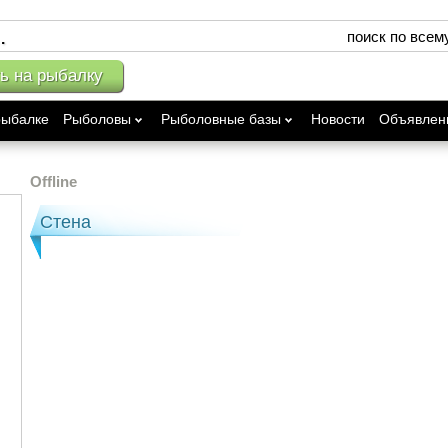
поиск по всем
ь на рыбалку
рыбалке
Рыболовы
Рыболовные базы
Новости
Объявлен
Offline
Стена