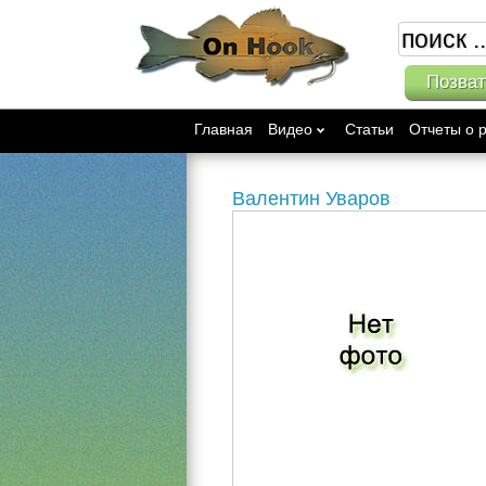
Позват
Главная
Видео
Статьи
Отчеты о 
Валентин Уваров