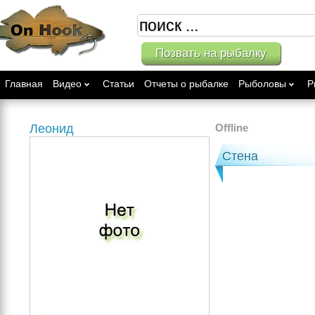
Позвать на рыбалку
Главная
Видео
Статьи
Отчеты о рыбалке
Рыболовы
Р
Леонид
Offline
Стена