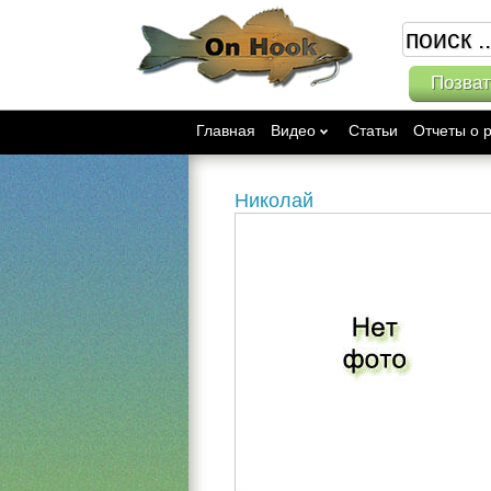
Позват
Главная
Видео
Статьи
Отчеты о 
Николай