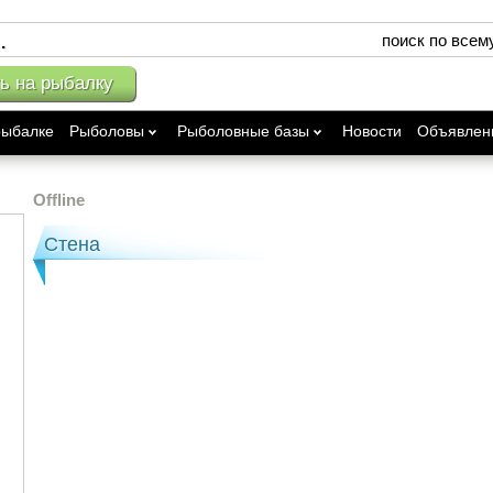
поиск по всем
ь на рыбалку
рыбалке
Рыболовы
Рыболовные базы
Новости
Объявлен
Offline
Стена