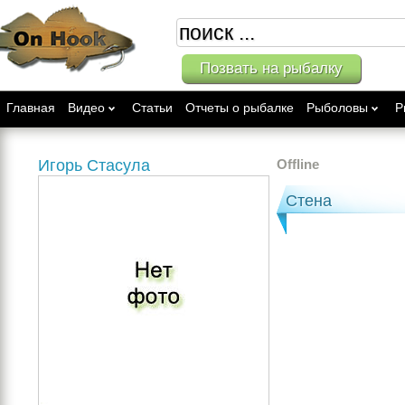
Позвать на рыбалку
Главная
Видео
Статьи
Отчеты о рыбалке
Рыболовы
Р
Игорь Стасула
Offline
Стена