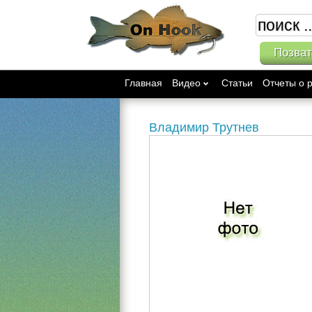
Позват
Главная
Видео
Статьи
Отчеты о 
Владимир Трутнев