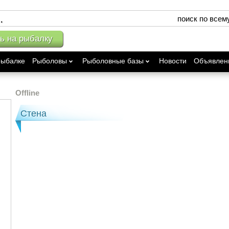
поиск по всем
ь на рыбалку
рыбалке
Рыболовы
Рыболовные базы
Новости
Объявлен
Offline
Стена