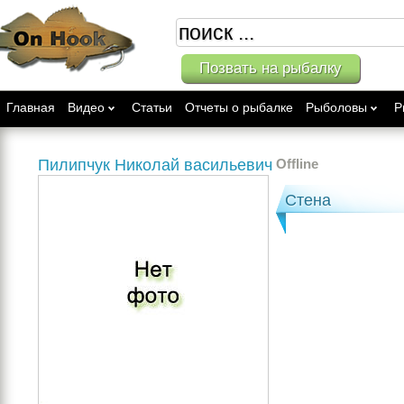
Позвать на рыбалку
Главная
Видео
Статьи
Отчеты о рыбалке
Рыболовы
Р
Пилипчук Николай васильевич
Offline
Стена