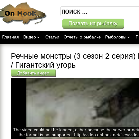
Позвать на рыбалку
Главная
Видео
Статьи
Отчеты о рыбалке
Рыболовы
Р
Речные монстры (3 сезон 2 серия) 
/ Гигантский угорь
Добавить видео
The video could not be loaded, either because the server or net
the format is not supported: http://video.onhook.net/files/vid