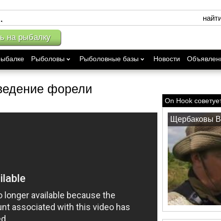
найт
ь на рыбалку
рыбалке
Рыболовы
Рыболовные базы
Новости
Объявлен
ведение форели
On Hook советуе
Щербаковы В