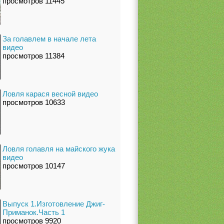
просмотров 11445
За голавлем в начале лета
видео
просмотров 11384
Ловля карася весной видео
просмотров 10633
Ловля голавля на майского жука
видео
просмотров 10147
Выпуск 1.Изготовление Джиг-
Приманок.Часть 1
просмотров 9920