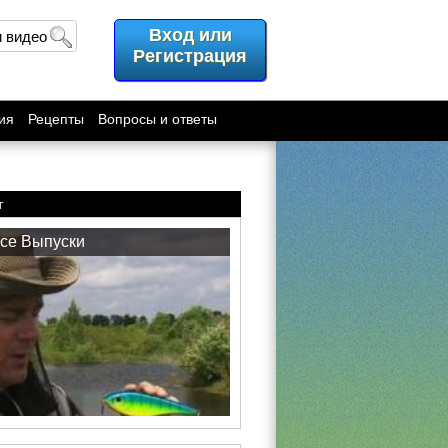
Вход или
и видео
Регистрация
ия
Рецепты
Вопросы и ответы
т
се Выпуски