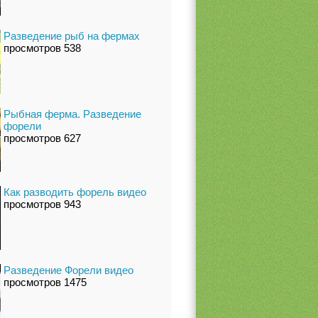
Разведение рыб на фермах
просмотров 538
Рыбная ферма. Разведение
форели
просмотров 627
Как разводить форель видео
просмотров 943
Разведение Форели видео
просмотров 1475