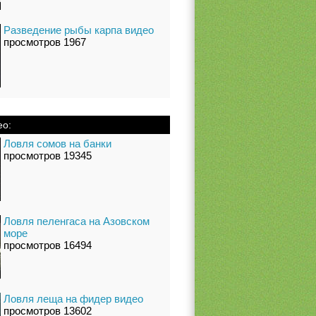
Разведение рыбы карпа видео
просмотров 1967
ео:
Ловля сомов на банки
просмотров 19345
Ловля пеленгаса на Азовском
море
просмотров 16494
Ловля леща на фидер видео
просмотров 13602