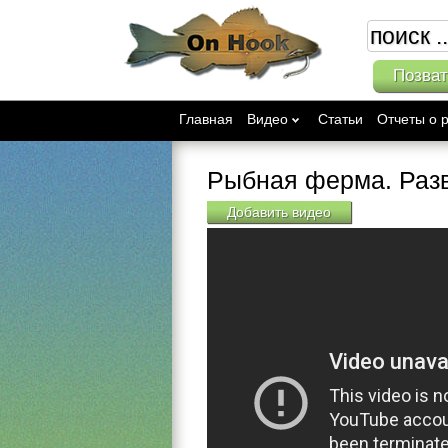
Позват
Главная
Видео
Статьи
Отчеты о 
Рыбная ферма. Раз
Добавить видео