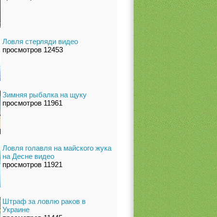
Ловля стерляди видео
просмотров 12453
Зимняя рыбалка на щуку
просмотров 11961
Ловля голавля на майского жука
на Десне видео
просмотров 11921
Штраф за ловлю раков в
Украине