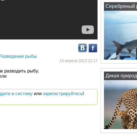
Серебряный р
Разведение рыбы
14 апреля 2013 21:17
к разводить рыбу. 

Дикая природ
ели
йдите в систему
или
зарегистрируйтесь
!