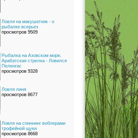
Ловля на макушатник - о
рыбалке всерьез
просмотров 9509
Рыбалка на Азовском море,
Арабатская стрелка - Ловился
Пеленгас
просмотров 9328
Ловля линя
просмотров 8677
Ловля на спиннинг воблерами
трофейной щуки
просмотров 8668