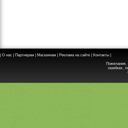
|
О нас
|
Партнерам
|
Магазинам
|
Реклама на сайте
|
Контакты
|
Пожелания, 
ошибках, л