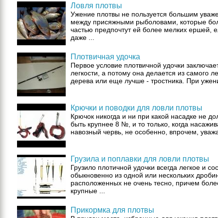
Ловля плотвы
Ужение плотвы не пользуется большим уваж
между присяжными рыболовами, которые бо
частью предпочтут ей более мелких ершей, е
даже ...
Плотвичная удочка
Первое условие плотвичной удочки заключает
легкости, а потому она делается из самого ле
дерева или еще лучше - тростника. При ужении
Крючки и поводки для ловли плотвы
Крючок никогда и ни при какой насадке не д
быть крупнее 8 №, и то только, когда насажи
навозный червь, не особенно, впрочем, уважа
Грузила и поплавки для ловли плотвы
Грузило плотичной удочки всегда легкое и со
обыкновенно из одной или нескольких дробин
расположенных не очень тесно, причем боле
крупные ...
Прикормка для плотвы