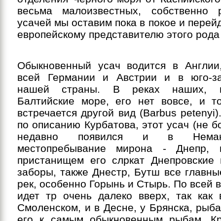
весьма малоизвестных, собственно 
усачей мы оставим пока в покое и перейд
европейскому представителю этого рода
Обыкновенный усач водится в Англии
всей Германии и Австрии и в юго-з
нашей страны. В реках наших, 
Балтийские море, его нет вовсе, и т
встречается другой вид (Barbus petenyi).
по описанию Курбатова, этот усач (не бо
недавно появился и в Неман
местопребывание мирона - Днепр, 
пристанищем его слркат Днепровские п
заборы, также Днестр, Бутш все главны
рек, особенно Горынь и Стырь. По всей в
идет тр очень далеко вверх, так как 
Смоленском, и в Десне, у Брянска, рыб
его к самым обыкновенным рыбам. К