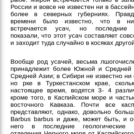
России и вовсе не известен ни в бассейн
более в северных губерниях. Правд
времени было известно, что в ни
встречается усач, но последние 
показали, что этот усач составляет сов
и заходит туда случайно в косяках друго
Вообще род усачей, весьма лшогочисл
принадлежит более Южной и Средней 
Средней Азии; в Сибири не известно ни 
но рке в Туркестанском крае, сколь
настоящее время, водятся 3- 4 разли
кроме того, в Каспийском море и часть
восточного Кавказа. Почти все кас
представляют, однако, довольно больш
Barbus barbus и даже, может быть, и 
него в последние геологические 
отделения Черного моря от Каспийского