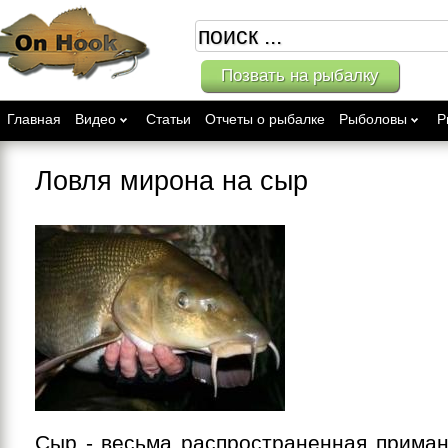
Позвать на рыбалку
Главная
Видео
Статьи
Отчеты о рыбалке
Рыболовы
Р
Ловля мирона на сыр
Сыр - весьма распространенная приман