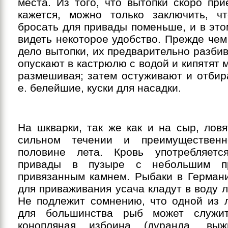
места. Из того, что вытопки скоро пр
кажется, можно только заключить, ч
бросать для привады поменьше, и в эт
видеть некоторое удобство. Прежде чем
дело вытопки, их предварительно разби
опускают в кастрюлю с водой и кипятят м
размешивая; затем остуживают и отбир
е. белейшие, куски для насадки.
На шкварки, так же как и на сыр, лов
сильном течении и преимуществен
половине лета. Кровь употребляетс
привады в пузыре с небольшим п
привязанным камнем. Рыбаки в Германи
для приваживания усача кладут в воду 
Не подлежит сомнению, что одной из 
для большинства рыб может служи
конопляная избоина (дуранда, выжи