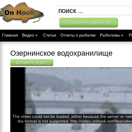
Позвать на рыбалку
Главная
Видео
Статьи
Отчеты о рыбалке
Рыболовы
Р
Озернинское водохранилище
Добавить видео
The video could not be loaded, either because the server or net
the format is not supported: http://video.onhook.net/files/vid