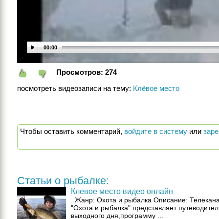
00:00
Просмотров:
274
посмотреть видеозаписи на тему:
Клёвое место
Чтобы оставить комментарий,
войдите в систему
или
заре
Статьи о рыбалке:
Клевое место видео онлайн
Жанр: Охота и рыбалка Описание: Телекан
"Охота и рыбалка" представляет путеводител
выходного дня,программу ...