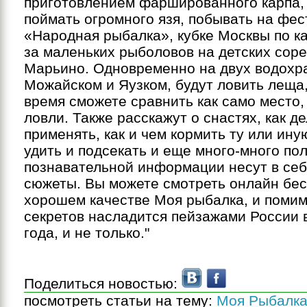
приготовлением фаршированного карпа,
поймать огромного язя, побывать на фе
«Народная рыбалка», кубке Москвы по ка
за маленьких рыболовов на детских сор
Марьино. Одновременно на двух водохр
Можайском и Яузком, будут ловить леща,
время сможете сравнить как само место, 
ловли. Также расскажут о снастях, как де
применять, как и чем кормить ту или иную
удить и подсекать и еще много-много по
познавательной информации несут в себ
сюжеты. Вы можете смотреть онлайн бес
хорошем качестве Моя рыбалка, и поми
секретов насладится пейзажами России 
года, и не только."
Поделиться новостью:
посмотреть статьи на тему:
Моя Рыбалк