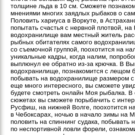
толщине льда в 10 см. Сможете познаком
мнениями многих заядлых рыбаков о сам
Половить хариуса в Воркуте, в Астрахан
попытать счастья с нервной плотвой, на
водохранилище вам местный житель рас
рыбных обитателях самого водохранили
со съемочной группой, поохотится на на
уникальные кадры, когда налим, попробо
выплюнул ее обратно из-за крючка. В В
водохранилище, познакомится с лещом б
побывать на водохранилище размером с
еще много интересного, вы сможете увид
будете смотреть онлайн Моя рыбалка. 
сюжетах вы сможете порыбачить с интер
Русфиш, на нижней Волге, поохотится на
в Чебоксарах, ночью в начало зимы на М
половить на спиннинг судака, побывать 
по неспортивной ловли форели, ознаком