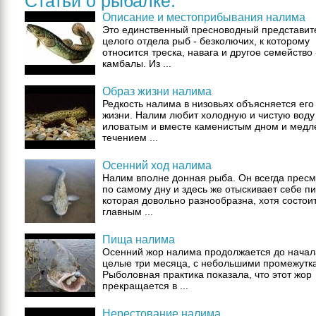
Статьи о рыбалке:
Описание и местоприбывания налима
Это единственный пресноводный представит
целого отдела рыб - безколючих, к которому
относится треска, навага и другое семейство 
камбалы. Из ...
Образ жизни налима
Редкость налима в низовьях объясняется его
жизни. Налим любит холодную и чистую воду
иловатым и вместе каменистым дном и мед
течением ...
Осенний ход налима
Налим вполне донная рыба. Он всегда прес
по самому дну и здесь же отыскивает себе п
которая довольно разнообразна, хотя состои
главным ...
Пища налима
Осенний жор налима продолжается до начал
целые три месяца, с небольшими промежутк
Рыболовная практика показала, что этот жор
прекращается в ...
Нерестование налима