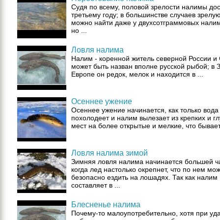
Судя по всему, половой зрелости налимы дос
третьему году; в большинстве случаев зрелую
можно найти даже у двухсотграммовых налим
но ...
Ловля налима
Налим - коренной житель северной России и
может быть назван вполне русской рыбой; в 
Европе он редок, мелок и находится в ...
Осеннее ужение
Осеннее ужение начинается, как только вода
похолодеет и налим вылезает из крепких и г
мест на более открытые и мелкие, что бывает 
Ловля налима зимой
Зимняя ловля налима начинается большей ч
когда лед настолько окрепнет, что по нем мо
безопасно ездить на лошадях. Так как налим
составляет в ...
Блесненье налима
Почему-то малоупотребительно, хотя при уд