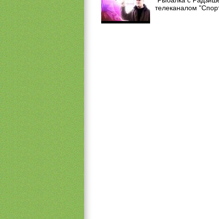
"Рыбалка с Радзиш
телеканалом "Спорт"