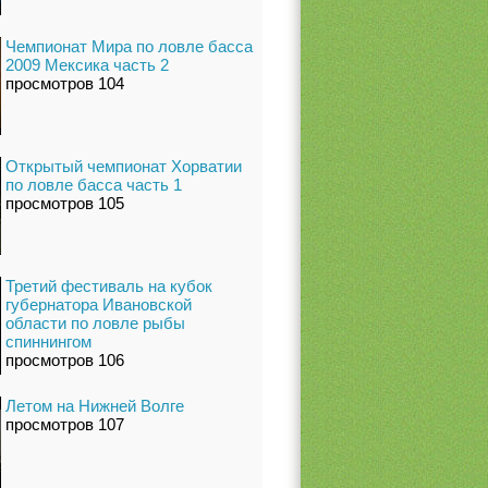
Чемпионат Мира по ловле басса
2009 Мексика часть 2
просмотров 104
Открытый чемпионат Хорватии
по ловле басса часть 1
просмотров 105
Третий фестиваль на кубок
губернатора Ивановской
области по ловле рыбы
спиннингом
просмотров 106
Летом на Нижней Волге
просмотров 107