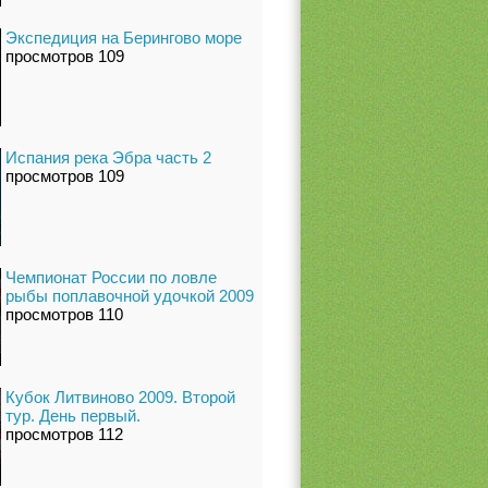
Экспедиция на Берингово море
просмотров 109
Испания река Эбра часть 2
просмотров 109
Чемпионат России по ловле
рыбы поплавочной удочкой 2009
просмотров 110
Кубок Литвиново 2009. Второй
тур. День первый.
просмотров 112