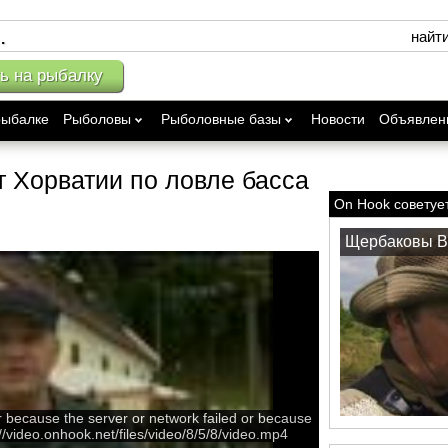
найт
ь на рыбалку
рыбалке
Рыболовы
Рыболовные базы
Новости
Объявлен
 Хорватии по ловле басса
On Hook советуе
Щербаковы В
r because the server or network failed or because
://video.onhook.net/files/video/8/5/8/video.mp4