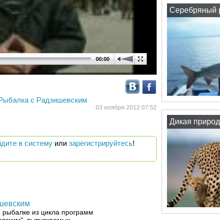
Серебряный р
00:00
Рыбалка с Радзишевским
03 ноября 2012 07:52
Дикая природ
йдите в систему
или
зарегистрируйтесь
!
шевским
 рыбалке из цикла программ