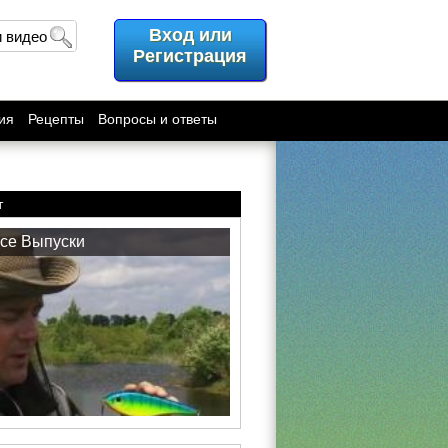
Вход или
и видео
Регистрация
ия
Рецепты
Вопросы и ответы
т
се Выпуски