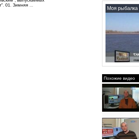
евским", выпускаемых
. 01. Зимняя ...
Моя рыбалка 
Похожие видео