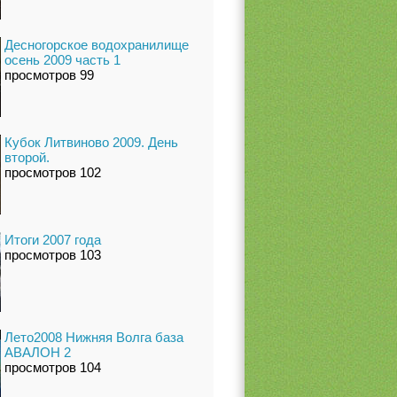
Десногорское водохранилище
осень 2009 часть 1
просмотров 99
Кубок Литвиново 2009. День
второй.
просмотров 102
Итоги 2007 года
просмотров 103
Лето2008 Нижняя Волга база
АВАЛОН 2
просмотров 104