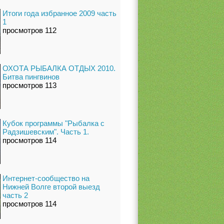
Итоги года избранное 2009 часть
1
просмотров 112
ОХОТА РЫБАЛКА ОТДЫХ 2010.
Битва пингвинов
просмотров 113
Кубок программы "Рыбалка с
Радзишевским". Часть 1.
просмотров 114
Интернет-сообщество на
Нижней Волге второй выезд
часть 2
просмотров 114