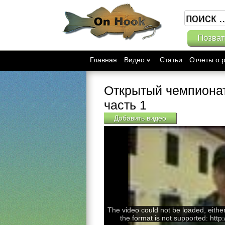
Позват
Главная
Видео
Статьи
Отчеты о 
Открытый чемпионат
часть 1
Добавить видео
The video could not be loaded, eithe
the format is not supported: http