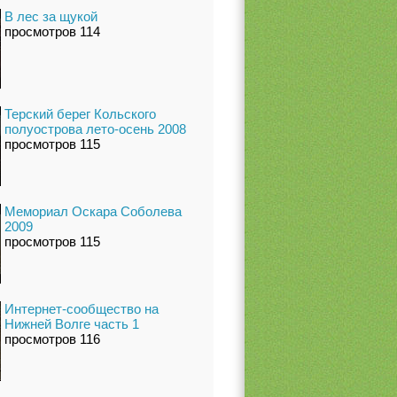
В лес за щукой
просмотров 114
Терский берег Кольского
полуострова лето-осень 2008
просмотров 115
Мемориал Оскара Соболева
2009
просмотров 115
Интернет-сообщество на
Нижней Волге часть 1
просмотров 116