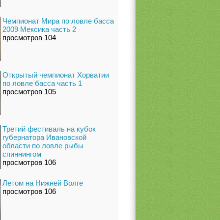
Чемпионат Мира по ловле басса
2009 Мексика часть 2
просмотров 104
Открытый чемпионат Хорватии
по ловле басса часть 1
просмотров 105
Третий фестиваль на кубок
губернатора Ивановской
области по ловле рыбы
спиннингом
просмотров 106
Летом на Нижней Волге
просмотров 106