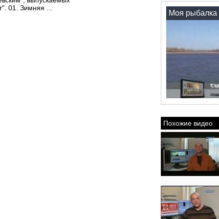
евским", выпускаемых
. 01. Зимняя ...
Моя рыбалка 
Похожие видео