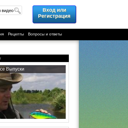
Вход или
и видео
Регистрация
ия
Рецепты
Вопросы и ответы
т
се Выпуски