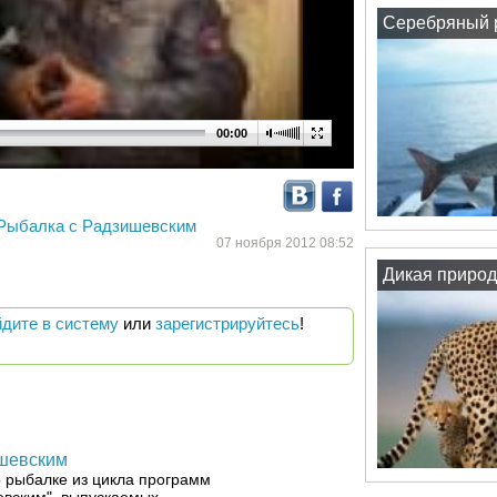
Серебряный р
00:00
Рыбалка с Радзишевским
07 ноября 2012 08:52
Дикая природ
йдите в систему
или
зарегистрируйтесь
!
шевским
 рыбалке из цикла программ