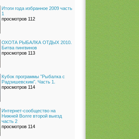
Итоги года избранное 2009 часть
1
просмотров 112
ОХОТА РЫБАЛКА ОТДЫХ 2010.
Битва пингвинов
просмотров 113
Кубок программы "Рыбалка с
Радзишевским". Часть 1.
просмотров 114
Интернет-сообщество на
Нижней Волге второй выезд
часть 2
просмотров 114