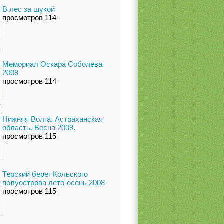
В лес за щукой
просмотров 114
Мемориал Оскара Соболева
2009
просмотров 114
Нижняя Волга. Астраханская
область. Весна 2009.
просмотров 115
Терский берег Кольского
полуострова лето-осень 2008
просмотров 115