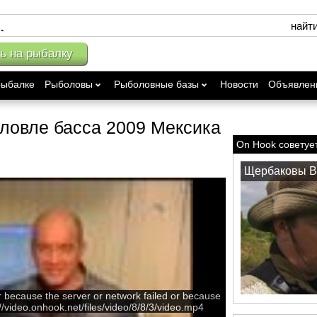
найт
ь на рыбалку
рыбалке
Рыболовы
Рыболовные базы
Новости
Объявлен
ловле басса 2009 Мексика
On Hook советуе
Щербаковы В
r because the server or network failed or because
://video.onhook.net/files/video/8/8/3/video.mp4