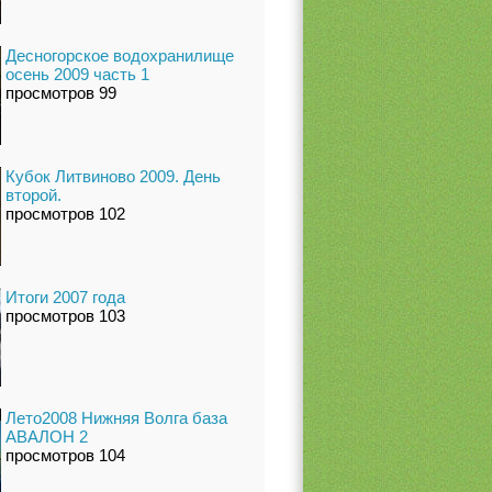
Десногорское водохранилище
осень 2009 часть 1
просмотров 99
Кубок Литвиново 2009. День
второй.
просмотров 102
Итоги 2007 года
просмотров 103
Лето2008 Нижняя Волга база
АВАЛОН 2
просмотров 104