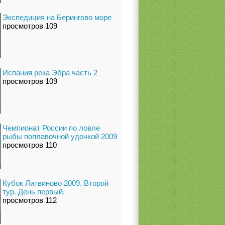
Экспедиция на Берингово море
просмотров 109
Испания река Эбра часть 2
просмотров 109
Чемпионат России по ловле
рыбы поплавочной удочкой 2009
просмотров 110
Кубок Литвиново 2009. Второй
тур. День первый.
просмотров 112