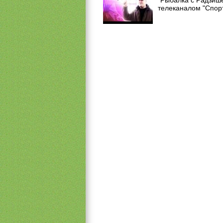
"Рыбалка с Радзиш
телеканалом "Спорт"