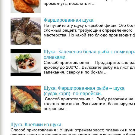
промокнуть, посолить и ...
Фаршированная щука
Не путайте эту щуку с «рыбой фиш». Это бол
сложный рецепт, требующий определенного
мастерства. Но какой это блюдо производит фу
Щука. Запеченая белая рыба с помидор
оливками.
Способ приготовления : Предварительно ра
духовку до 200°C . Выложите рыбу на лист дл
запекания, сверху и по бокам ...
Щука. Фаршированная рыба – щука
(судак,карп)- по-еврейски.
Способ приготовления : Рыбу разрежем на 
толстых ломтиков. Лук очистим, бланшируем 
покрошим. ...
Щука. Кнелики из щуки.
Способ приготовления : У щуки отрежем хвост, плавники и гол
удалим кости и одновременно зачистим черные пленки в брюш