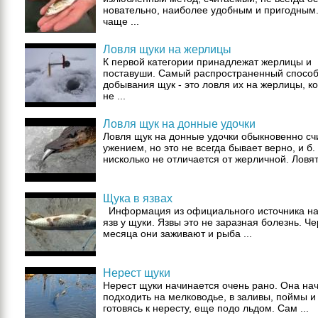
новательно, наиболее удобным и пригодным
чаще ...
Ловля щуки на жерлицы
К первой категории принадлежат жерлицы и
поставуши. Самый распространенный спосо
добывания щук - это ловля их на жерлицы, к
не ...
Ловля щук на донные удочки
Ловля щук на донные удочки обыкновенно сч
ужением, но это не всегда бывает верно, и б. 
нисколько не отличается от жерличной. Ловят 
Щука в язвах
Информация из официального источника на
язв у щуки. Язвы это не заразная болезнь. Че
месяца они заживают и рыба ...
Нерест щуки
Нерест щуки начинается очень рано. Она на
подходить на мелководье, в заливы, поймы и
готовясь к нересту, еще подо льдом. Сам ...