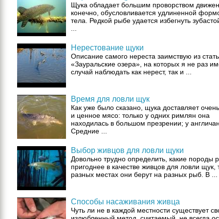
Щука обладает большим проворством движени
конечно, обусловливается удлиненной форм
тела. Редкой рыбе удается избегнуть зубасто
...
Нерестование щуки
Описание самого нереста заимствую из стать
«Зауральские озера», на которых я не раз и
случай наблюдать как нерест, так и ...
Время для ловли щук
Как уже было сказано, щука доставляет очень
и ценное мясо: только у одних римлян она
находилась в большом презрении; у англичан
Средние ...
Выбор живцов для ловли щуки
Довольно трудно определить, какие породы р
пригоднее в качестве живцов для ловли щук, т
разных местах они берут на разных рыб. В ...
Способы насаживания живца
Чуть ли не в каждой местности существует св
излюбленный метод, считаемый, не всегда ос