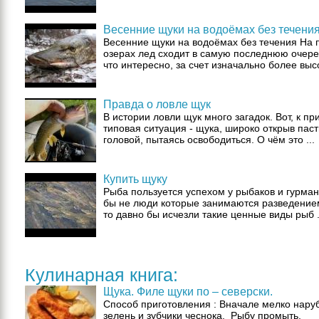
Весенние щуки на водоёмах без течени
Весенние щуки на водоёмах без течения На 
озерах лед сходит в самую последнюю очере
что интересно, за счет изначально более высо
Правда о ловле щук
В истории ловли щук много загадок. Вот, к пр
типовая ситуация - щука, широко открыв паст
головой, пытаясь освободиться. О чём это ...
Купить щуку
Рыба пользуется успехом у рыбаков и гурман
бы не люди которые занимаются разведение
то давно бы исчезли такие ценные виды рыб .
Кулинарная книга:
Щука. Филе щуки по – северски.
Способ приготовления : Вначале мелко нару
зелень и зубчики чеснока. Рыбу промыть,